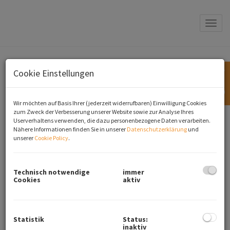
Navi
CALL NOW
Nebenkostenübersicht
Cookie Einstellungen
+43 664 3998229
Wir möchten auf Basis Ihrer (jederzeit widerrufbaren) Einwilligung Cookies
zum Zweck der Verbesserung unserer Website sowie zur Analyse Ihres
Nebenkosten bei Kaufverträgen
Userverhaltens verwenden, die dazu personenbezogene Daten verarbeiten.
Nähere Informationen finden Sie in unserer
Datenschutzerklärung
und
unserer
Cookie Policy
.
Nebenkosten bei Mietverträgen
Technisch notwendige
immer
Nebenkosten bei Pachtverträgen
Cookies
aktiv
Nebenkosten bei Hypothekardarlehen
Statistik
Status:
inaktiv