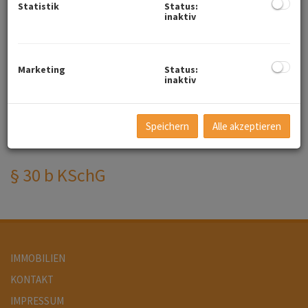
Statistik
Status:
entsprechend richtigzustellen. Erfüllt der Makler diese Pflichten
inaktiv
nicht spätestens vor Vertragserklärung des Auf­trag­ge­bers zum
ver­mit­telt­en Geschäft, so gilt § 3 Abs 4 MaklerG.
Aufgrund des bestehenden Geschäftsgebrauchs können Immo­
Marketing
Status:
bilien­makler auch ohne ausdrückliche Einwilligung des Au­ftrag­ge­
inaktiv
bers als Doppelmakler tätig sein.
Wird der Immobilienmakler auftragsgemäß nur für eine Partei des
Speichern
Alle akzeptieren
zu ver­mit­teln­den Geschäftes tätig, hat er dies dem Dritten
mitzuteilen.
§ 30 b KSchG
IMMOBILIEN
KONTAKT
IMPRESSUM