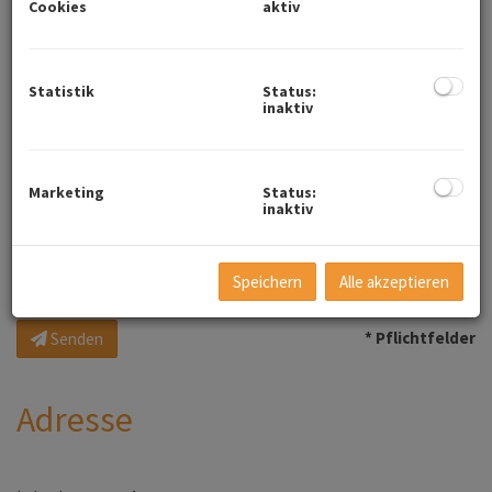
Cookies
aktiv
Telefon
Statistik
Status:
inaktiv
Nachricht
Marketing
Status:
inaktiv
Wir verarbeiten Ihre personenbezogenen Daten, weitere
Speichern
Alle akzeptieren
Informationen finden Sie
hier
.
* Pflichtfelder
Senden
Adresse