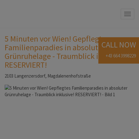
Navi
5 Minuten vor Wien! Gepflegtes
CALL NOW
Familienparadies in absoluter
Grünruhelage - Traumblick inklusive!
+43 664 3998229
RESERVIERT!
2103 Langenzersdorf
, Magdalenenhofstraße