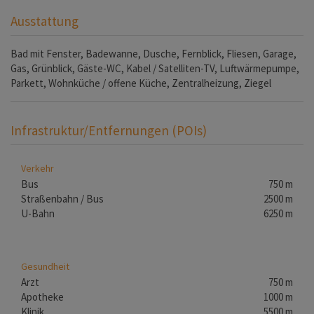
Ausstattung
Bad mit Fenster
Badewanne
Dusche
Fernblick
Fliesen
Garage
Gas
Grünblick
Gäste-WC
Kabel / Satelliten-TV
Luftwärmepumpe
Parkett
Wohnküche / offene Küche
Zentralheizung
Ziegel
Infrastruktur/Entfernungen (POIs)
Verkehr
Bus
750 m
Straßenbahn / Bus
2500 m
U-Bahn
6250 m
Gesundheit
Arzt
750 m
Apotheke
1000 m
Klinik
5500 m