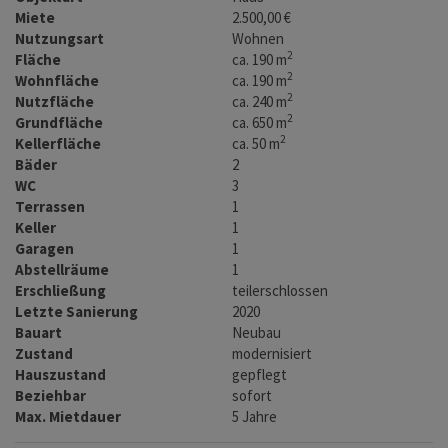
Miete
2.500,00 €
Nutzungsart
Wohnen
2
Fläche
ca. 190 m
2
Wohnfläche
ca. 190 m
2
Nutzfläche
ca. 240 m
2
Grundfläche
ca. 650 m
2
Kellerfläche
ca. 50 m
Bäder
2
WC
3
Terrassen
1
Keller
1
Garagen
1
Abstellräume
1
Erschließung
teilerschlossen
Letzte Sanierung
2020
Bauart
Neubau
Zustand
modernisiert
Hauszustand
gepflegt
Beziehbar
sofort
Max. Mietdauer
5 Jahre