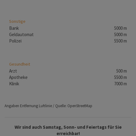
Sonstige
Bank
5000 m
Geldautomat
5000 m
Polizei
5500 m
Gesundheit
Arzt
500 m
Apotheke
5500 m
Klinik
7000 m
Angaben Entfernung Luftlinie / Quelle: OpenStreetMap
Wir sind auch Samstag, Sonn- und Feiertags für Sie
erreichbar!