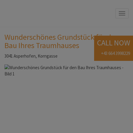
Navi
Wunderschönes Grundstück für den
CALL NOW
Bau Ihres Traumhauses
+43 664 3998229
3041 Asperhofen
, Korngasse