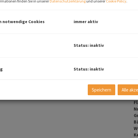
rmationen finden Sie in unserer
Datenschutzerklärung
und unserer
Cookie Policy
.
Pr
h notwendige Cookies
immer aktiv
Ab
K
Status: inaktiv
B
O
ng
Status: inaktiv
Z
V
O
M
Speichern
Alle akz
sich unweit des Bahnhofs, des Zentrums und der Au befindet und
N
F
N
G
B
W
Ke