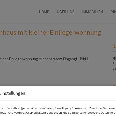
HOME
ÜBER UNS
IMMOBILIEN
PR
enhaus mit kleiner Einliegerwohnung
B
M
F
Z
P
Einstellungen
G
M
 auf Basis Ihrer (jederzeit widerrufbaren) Einwilligung Cookies zum Zweck der Verbesse
ie zur Analyse Ihres Userverhaltens verwenden, die dazu personenbezogene Daten verar
m