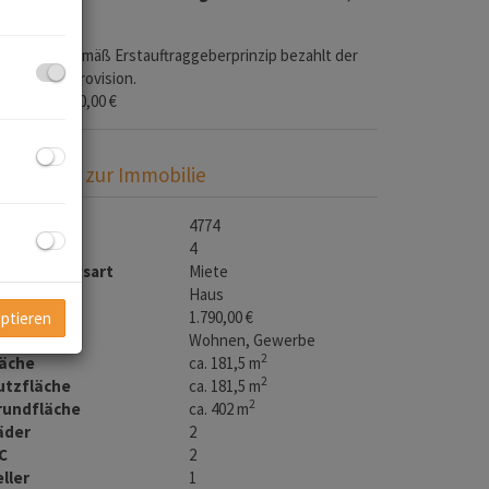
ovision:
Gemäß Erstauftraggeberprinzip bezahlt der
geber die Provision.
aution:
6.000,00 €
asisdaten zur Immobilie
bjektnr.
4774
immer
4
ermarktungsart
Miete
bjektart
Haus
iete
1.790,00 €
eptieren
utzungsart
Wohnen
Gewerbe
2
läche
ca. 181,5 m
2
utzfläche
ca. 181,5 m
2
rundfläche
ca. 402 m
äder
2
C
2
ller
1