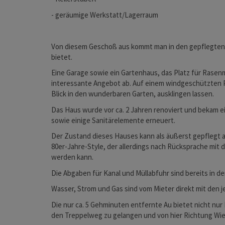
- geräumige Werkstatt/Lagerraum
Von diesem Geschoß aus kommt man in den gepflegten
bietet.
Eine Garage sowie ein Gartenhaus, das Platz für Rasen
interessante Angebot ab. Auf einem windgeschützten P
Blick in den wunderbaren Garten, ausklingen lassen.
Das Haus wurde vor ca. 2 Jahren renoviert und bekam
sowie einige Sanitärelemente erneuert.
Der Zustand dieses Hauses kann als äußerst gepflegt
80er-Jahre-Style, der allerdings nach Rücksprache mit
werden kann.
Die Abgaben für Kanal und Müllabfuhr sind bereits in d
Wasser, Strom und Gas sind vom Mieter direkt mit den 
Die nur ca. 5 Gehminuten entfernte Au bietet nicht nur 
den Treppelweg zu gelangen und von hier Richtung Wien