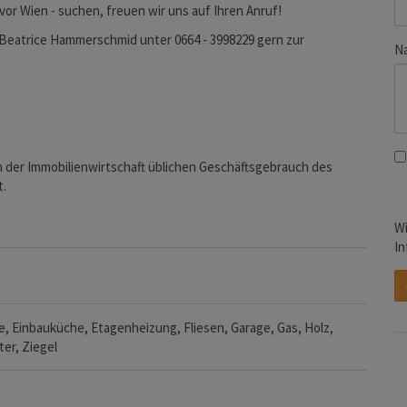
vor Wien - suchen, freuen wir uns auf Ihren Anruf!
 Beatrice Hammerschmid unter 0664 - 3998229 gern zur
Na
in der Immobilienwirtschaft üblichen Geschäftsgebrauch des
t.
Wi
In
e
Einbauküche
Etagenheizung
Fliesen
Garage
Gas
Holz
ter
Ziegel