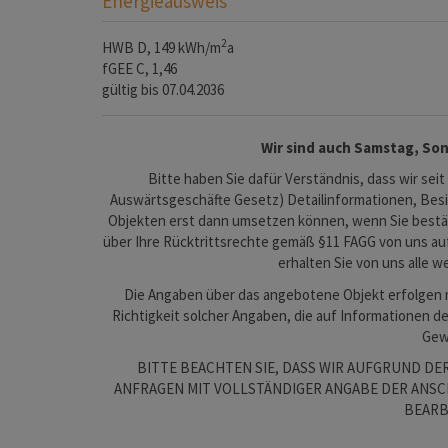
Energieausweis
2
HWB
D, 149 kWh/m
a
fGEE
C, 1,46
gültig bis
07.04.2036
Wir sind auch Samstag, Son
Bitte haben Sie dafür Verständnis, dass wir seit
Auswärtsgeschäfte Gesetz) Detailinformationen, Be
Objekten erst dann umsetzen können, wenn Sie bestät
über Ihre Rücktrittsrechte gemäß §11 FAGG von uns au
erhalten Sie von uns alle w
Die Angaben über das angebotene Objekt erfolgen mi
Richtigkeit solcher Angaben, die auf Informationen d
Gewä
BITTE BEACHTEN SIE, DASS WIR AUFGRUND D
ANFRAGEN MIT VOLLSTÄNDIGER ANGABE DER ANSCH
BEARB