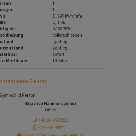
ärten
1
aragen
1
2
WB
D, 149 kWh/m
a
GEE
C, 1,46
ltig bis
07.04.2036
rschließung
vollerschlossen
ustand
gepflegt
auszustand
gepflegt
eziehbar
sofort
ax. Mietdauer
10 Jahre
ontaktieren Sie uns
Beatrice Hammerschmid
Office
+43 664 3998229
+43 664 3998229
office@stressless-immobilien.at