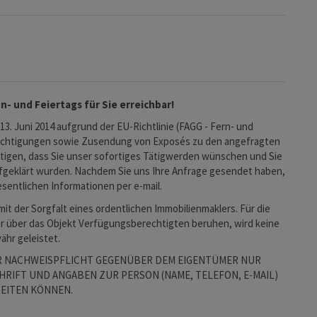
n- und Feiertags für Sie erreichbar!
 13. Juni 2014 aufgrund der EU-Richtlinie (FAGG - Fern- und
sichtigungen sowie Zusendung von Exposés zu den angefragten
igen, dass Sie unser sofortiges Tätigwerden wünschen und Sie
fgeklärt wurden. Nachdem Sie uns Ihre Anfrage gesendet haben,
esentlichen Informationen per e-mail.
t der Sorgfalt eines ordentlichen Immobilienmaklers. Für die
er über das Objekt Verfügungsberechtigten beruhen, wird keine
hr geleistet.
ER NACHWEISPFLICHT GEGENÜBER DEM EIGENTÜMER NUR
RIFT UND ANGABEN ZUR PERSON (NAME, TELEFON, E-MAIL)
EITEN KÖNNEN.