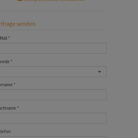
nfrage senden
Mail
nrede
orname
achname
lefon