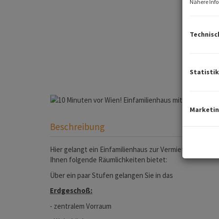
Nähere Info
Technisc
Statistik
Marketi
Beschreibung
Hier gelangt ein Einfamilienhaus zur Vermietung, das 
Ihnen folgende Räumlichkeiten bietet:
Über ein paar Stufen gelangen Sie in das
Erdgeschoß:
- zentralem Vorraum