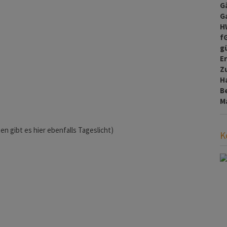
G
G
H
f
gü
E
Z
H
B
M
n gibt es hier ebenfalls Tageslicht)
K