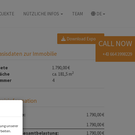
OJEKTE
NÜTZLICHE INFOS
TEAM
DE
Download Expose
CALL NOW
asisdaten zur Immobilie
+43 664 3998229
iete
1.790,00 €
2
läche
ca. 181,5 m
immer
4
reisinformation
esamtmiete:
1.790,00 €
iete:
1.790,00 €
rung unserer
beiten.
onatliche Gesamtbelastung:
1.790,00 €