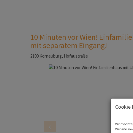
10 Minuten vor Wien! Einfamili
mit separatem Eingang!
2100 Korneuburg
, Hofaustraße
Cookie 
Wir möchten
Website sow