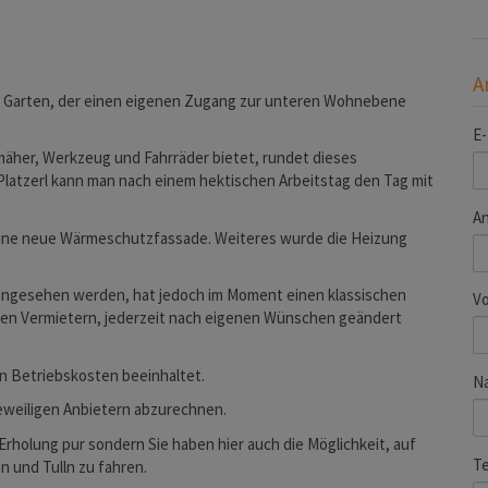
A
 Garten, der einen eigenen Zugang zur unteren Wohnebene
E-
mäher, Werkzeug und Fahrräder bietet, rundet dieses
latzerl kann man nach einem hektischen Arbeitstag den Tag mit
A
 eine neue Wärmeschutzfassade. Weiteres wurde die Heizung
 angesehen werden, hat jedoch im Moment einen klassischen
V
 den Vermietern, jederzeit nach eigenen Wünschen geändert
en Betriebskosten beeinhaltet.
N
jeweiligen Anbietern abzurechnen.
Erholung pur sondern Sie haben hier auch die Möglichkeit, auf
Te
 und Tulln zu fahren.