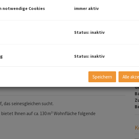
G
h notwendige Cookies
immer aktiv
B
Status: inaktiv
O
V
O
ng
Status: inaktiv
K
N
F
Speichern
Alle akz
N
G
B
Z
, das seinesgleichen sucht.
B
 bietet Ihnen auf ca. 130 m² Wohnfläche folgende
K