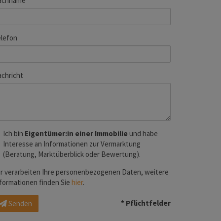
achname
lefon
chricht
Ich bin
Eigentümer:in einer Immobilie
und habe
Interesse an Informationen zur Vermarktung
(Beratung, Marktüberblick oder Bewertung).
r verarbeiten Ihre personenbezogenen Daten, weitere
formationen finden Sie
hier
.
* Pflichtfelder
Senden