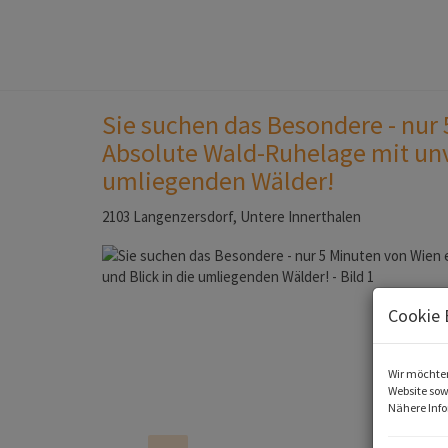
Sie suchen das Besondere - nur 
Absolute Wald-Ruhelage mit unv
umliegenden Wälder!
2103 Langenzersdorf
, Untere Innerthalen
Cookie 
Wir möchten
Website sow
Nähere Info