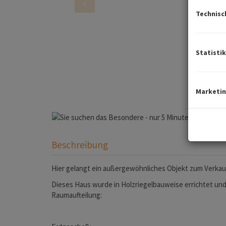
Technisc
Statistik
Marketi
Beschreibung
Hier gelangt ein außergewöhnliches Objekt zum Verkauf
Dieses Haus wurde in Holzriegelbauweise errichtet und
Raumaufteilung: