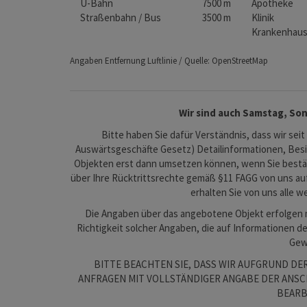
U-Bahn
7500 m
Apotheke
Straßenbahn / Bus
3500 m
Klinik
Krankenhau
Angaben Entfernung Luftlinie / Quelle: OpenStreetMap
Wir sind auch Samstag, Son
Bitte haben Sie dafür Verständnis, dass wir seit
Auswärtsgeschäfte Gesetz) Detailinformationen, Be
Objekten erst dann umsetzen können, wenn Sie bestät
über Ihre Rücktrittsrechte gemäß §11 FAGG von uns au
erhalten Sie von uns alle w
Die Angaben über das angebotene Objekt erfolgen mi
Richtigkeit solcher Angaben, die auf Informationen d
Gewä
BITTE BEACHTEN SIE, DASS WIR AUFGRUND D
ANFRAGEN MIT VOLLSTÄNDIGER ANGABE DER ANSCH
BEARB