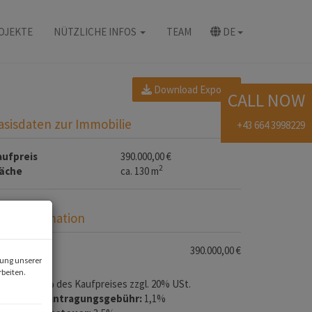
OJEKTE
NÜTZLICHE INFOS
TEAM
DE
Download Expose
CALL NOW
asisdaten zur Immobilie
+43 664 3998229
aufpreis
390.000,00 €
2
läche
ca. 130 m
reisinformation
aufpreis:
390.000,00 €
rung unserer
beiten.
ovision:
3% des Kaufpreises zzgl. 20% USt.
rundbucheintragungsgebühr:
1,1%