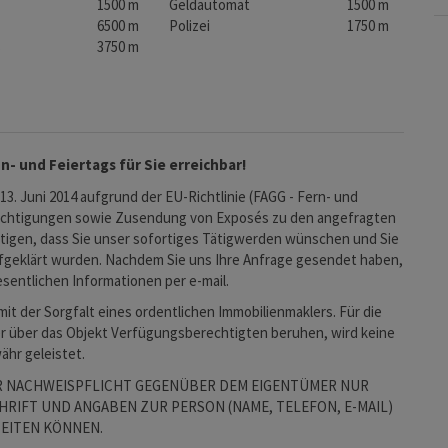
1500 m
Geldautomat
1500 m
6500 m
Polizei
1750 m
s
3750 m
n- und Feiertags für Sie erreichbar!
 13. Juni 2014 aufgrund der EU-Richtlinie (FAGG - Fern- und
sichtigungen sowie Zusendung von Exposés zu den angefragten
igen, dass Sie unser sofortiges Tätigwerden wünschen und Sie
fgeklärt wurden. Nachdem Sie uns Ihre Anfrage gesendet haben,
esentlichen Informationen per e-mail.
t der Sorgfalt eines ordentlichen Immobilienmaklers. Für die
er über das Objekt Verfügungsberechtigten beruhen, wird keine
hr geleistet.
ER NACHWEISPFLICHT GEGENÜBER DEM EIGENTÜMER NUR
RIFT UND ANGABEN ZUR PERSON (NAME, TELEFON, E-MAIL)
EITEN KÖNNEN.