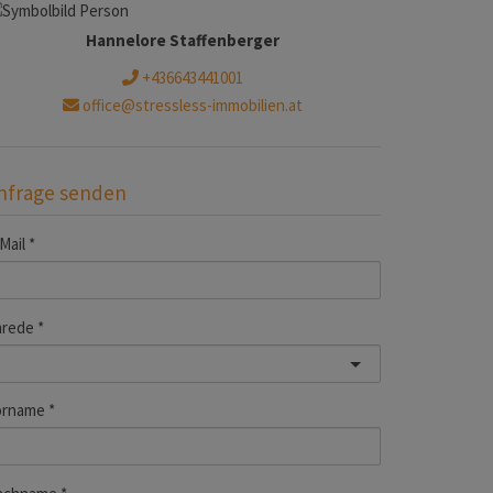
Hannelore Staffenberger
+436643441001
office@stressless-immobilien.at
nfrage senden
Mail
nrede
orname