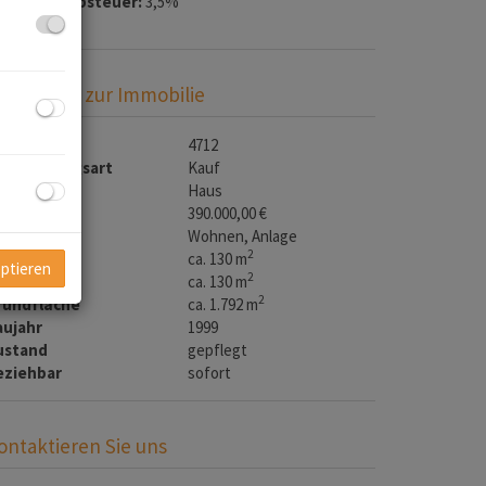
runderwerbsteuer:
3,5%
asisdaten zur Immobilie
bjektnr.
4712
ermarktungsart
Kauf
bjektart
Haus
aufpreis
390.000,00 €
utzungsart
Wohnen
Anlage
2
läche
ca. 130 m
eptieren
2
utzfläche
ca. 130 m
2
rundfläche
ca. 1.792 m
aujahr
1999
ustand
gepflegt
eziehbar
sofort
ontaktieren Sie uns