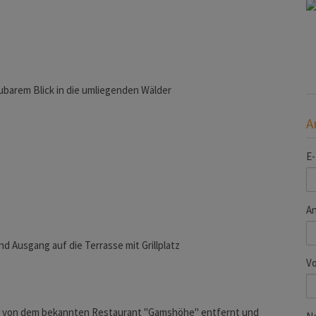
barem Blick in die umliegenden Wälder
A
E-
A
d Ausgang auf die Terrasse mit Grillplatz
V
ten von dem bekannten Restaurant "Gamshöhe" entfernt und