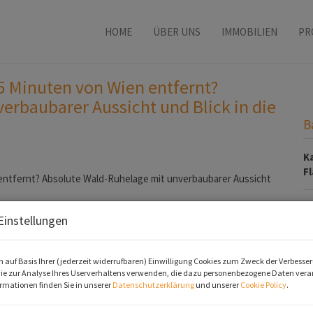
HOME
ÜBER UNS
IMMOBILIEN
PR
5 Minuten von Wien entfernt?
erbaubarer Aussicht und Blick in die
B
K
F
P
Einstellungen
K
 auf Basis Ihrer (jederzeit widerrufbaren) Einwilligung Cookies zum Zweck der Verbesse
ie zur Analyse Ihres Userverhaltens verwenden, die dazu personenbezogene Daten verar
Pr
rmationen finden Sie in unserer
Datenschutzerklärung
und unserer
Cookie Policy
.
G