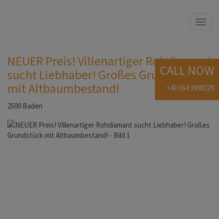
Navi
NEUER Preis! Villenartiger Rohdiamant
CALL NOW
sucht Liebhaber! Großes Grundstück
mit Altbaumbestand!
+43 664 3998229
2500 Baden