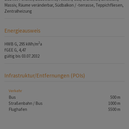
Massiv
Räume veränderbar
Südbalkon / -terrasse
Teppichfliesen
Zentralheizung
Energieausweis
2
HWB
G, 295 kWh/m
a
fGEE
G, 4,47
gültig bis
03.07.2032
Infrastruktur/Entfernungen (POIs)
Verkehr
Bus
500 m
Straßenbahn / Bus
1000 m
Flughafen
5500 m