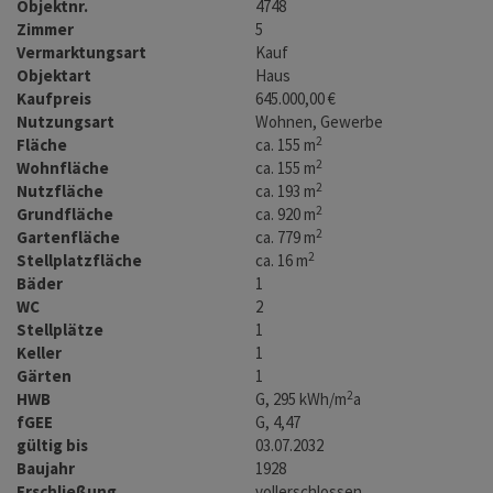
Objektnr.
4748
Zimmer
5
Vermarktungsart
Kauf
Objektart
Haus
Kaufpreis
645.000,00 €
Nutzungsart
Wohnen
Gewerbe
2
Fläche
ca. 155 m
2
Wohnfläche
ca. 155 m
2
Nutzfläche
ca. 193 m
2
Grundfläche
ca. 920 m
2
Gartenfläche
ca. 779 m
2
Stellplatzfläche
ca. 16 m
Bäder
1
WC
2
Stellplätze
1
Keller
1
Gärten
1
2
HWB
G, 295 kWh/m
a
fGEE
G, 4,47
gültig bis
03.07.2032
Baujahr
1928
Erschließung
vollerschlossen