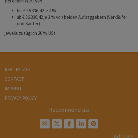
Bei einem Wert von
bis € 36.336,42 je 4 %
ab € 36.336,42 je 3 % von beiden Auftraggebern (Verkäufer
und Käufer)
jeweils zuzüglich 20 % USt
REAL ESTATE
CONTACT
IMPRINT
PRIVACY POLICY
Recommend us:
Adresse